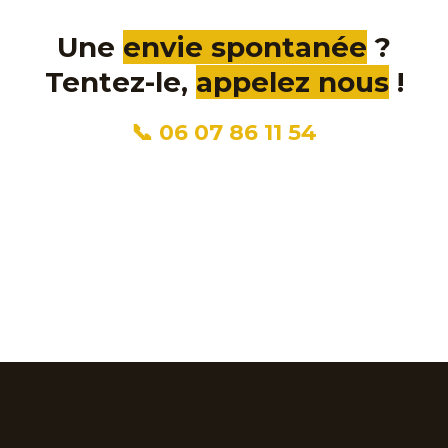
Une
envie spontanée
?
Tentez-le,
appelez nous
!
📞 06 07 86 11 54