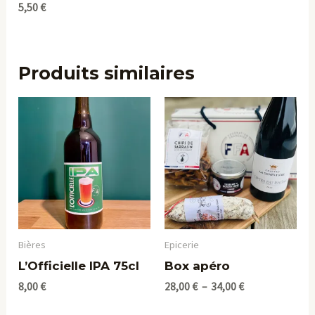
5,50
€
Produits similaires
Plage
de
prix :
28,00 €
à
34,00 €
Bières
Epicerie
L’Officielle IPA 75cl
Box apéro
8,00
€
28,00
€
–
34,00
€