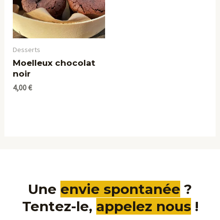
Desserts
Moelleux chocolat
noir
4,00
€
Une
envie spontanée
?
Tentez-le,
appelez nous
!