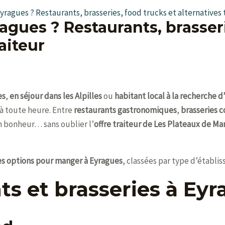
ragues ? Restaurants, brasseries, food trucks et alternatives 
gues ? Restaurants, brasseri
raiteur
es
,
en séjour dans les Alpilles
ou
habitant local à la recherche 
 à toute heure. Entre
restaurants gastronomiques
,
brasseries c
n bonheur… sans oublier l’
offre traiteur de Les Plateaux de M
es options pour manger à Eyragues
, classées par type d’établi
nts et brasseries à Ey