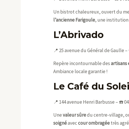
Un bistrot chaleureux, ouvert du merc
l’ancienne Farigoule
, une institutio
L’Abrivado
📍 25 avenue du Général de Gaulle – ☎
Repère incontournable des
artisans 
Ambiance locale garantie !
Le Café du Solei
📍 144 avenue Henri Barbusse – ☎️ 04 
Une
valeur sûre
du centre-village, 
soigné
avec
cour ombragée
très agré