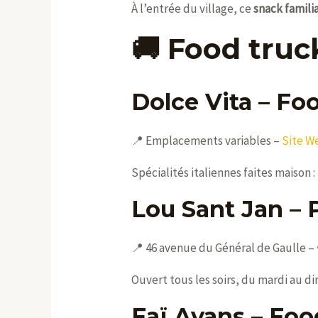
À l’entrée du village, ce
snack famili
🚚 Food truc
Dolce Vita – Foo
📍 Emplacements variables –
Site W
Spécialités italiennes faites maison :
Lou Sant Jan – 
📍 46 avenue du Général de Gaulle – ☎
Ouvert tous les soirs, du mardi au 
Faï Avans – Foo