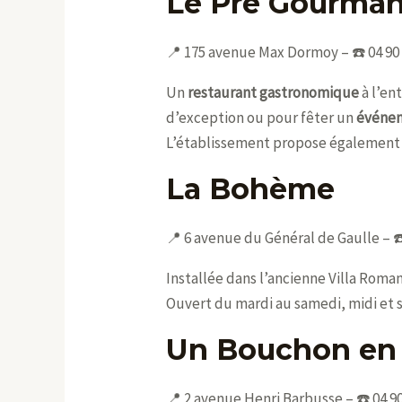
Le Pré Gourma
📍 175 avenue Max Dormoy – ☎️ 04 90 
Un
restaurant gastronomique
à l’en
d’exception ou pour fêter un
événem
L’établissement propose égalemen
La Bohème
📍 6 avenue du Général de Gaulle – ☎️
Installée dans l’ancienne Villa Rom
Ouvert du mardi au samedi, midi et s
Un Bouchon en
📍 2 avenue Henri Barbusse – ☎️ 04 90