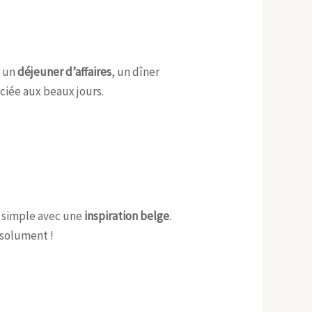
r un
déjeuner d’affaires
, un dîner
ciée aux beaux jours.
e simple avec une
inspiration belge
.
bsolument !