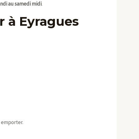
undi au samedi midi
.
r à Eyragues
à emporter.