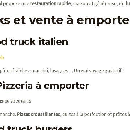
al
propose une
restauration rapide
, maison et généreuse, du
l
ks et vente à emporte
d truck italien
eb
 pâtes fraîches, arancini, lasagnes… Un vrai voyage gustatif !
Pizzeria à emporter
️ 06 70 26 61 15
dimanche.
Pizzas croustillantes
, cuites à la perfection et prêtes 
d truck burgers