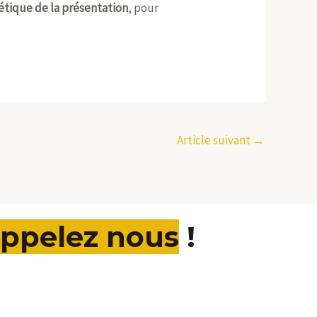
étique de la présentation
, pour
Article suivant
→
ppelez nous
!