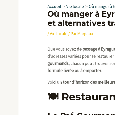
Accueil
Vie locale
Où manger à Ey
Où manger à Eyra
et alternatives t
/
Vie locale
/ Par
Margaux
Que vous soyez
de passage à Eyragu
d’adresses variées pour se restaurer
gourmands
, chacun peut trouver so
formule livrée ou à emporter
.
Voici un
tour d’horizon des meilleur
🍽️ Restaura