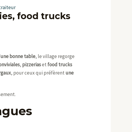
traiteur
es, food trucks
d’une bonne table
, le village regorge
onviviales
,
pizzerias
et
food trucks
argaux
, pour ceux qui préfèrent
une
ssement.
ragues