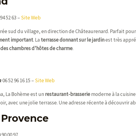
nd
94 52 63 –
Site Web
trée sud du village, en direction de Châteaurenard. Parfait pou
ent important
. La
terrasse donnant sur le jardin
est très appré
t
des chambres d’hôtes de charme
.
 06 52 96 16 15 –
Site Web
ana, La Bohème est un
restaurant-brasserie
moderne à la cuisin
oir, avec une jolie terrasse. Une adresse récente à découvrir a
 Provence
 90 00 97