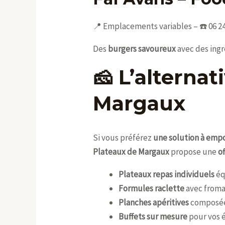
📍 Emplacements variables – ☎️ 06 24
Des
burgers savoureux
avec des ingr
🧀 L’alternat
Margaux
Si vous préférez
une solution à empo
Plateaux de Margaux
propose une
of
Plateaux repas individuels
éq
Formules raclette
avec froma
Planches apéritives
composées
Buffets sur mesure
pour vos 