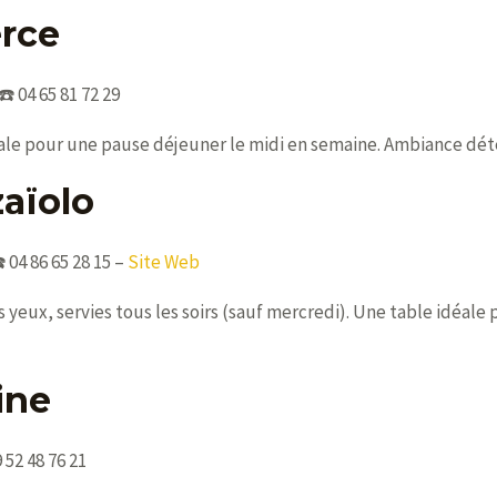
rce
️ 04 65 81 72 29
éale pour une pause déjeuner le midi en semaine. Ambiance dét
zaïolo
 04 86 65 28 15 –
Site Web
yeux, servies tous les soirs (sauf mercredi). Une table idéale
ine
 52 48 76 21