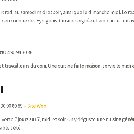
redi au samedi midi et soir, ainsi que le dimanche midi. Le res
n bien connue des Eyraguais. Cuisine soignée et ambiance convivia
️ 04 90 94 30 86
et travailleurs du coin
. Une cuisine
faite maison
, servie le midi
l
90 90 80 89 –
Site Web
ouverte
7 jours sur 7
, midi et soir. On y déguste une
cuisine géné
able l’été.