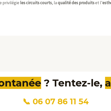
e privilégie
les circuits courts
, la
qualité des produits
et l’
esth
pontanée
? Tentez-le,
a
📞 06 07 86 11 54