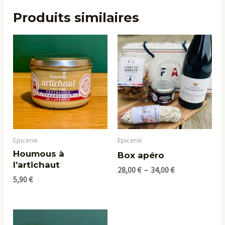
Produits similaires
Plage
de
prix :
28,00 €
à
34,00 €
Epicerie
Epicerie
Houmous à
Box apéro
l’artichaut
28,00
€
–
34,00
€
5,90
€