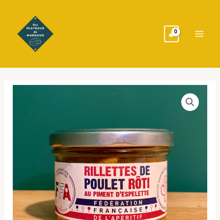
Aller
Main
au
Men
contenu
quantité
de
Rillettes
de
poulet
rôti
au
piment
d'Espelette