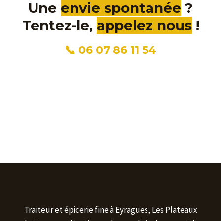
Une
envie spontanée
?
Tentez-le,
appelez nous
!
📞 06 07 86 11 54
Traiteur et épicerie fine à Eyragues, Les Plateaux