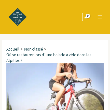
Aller
Navigation
Main
au
des
Men
contenu
articles
Accueil
Non classé
Où se restaurer lors d’une balade à vélo dans les
Alpilles ?