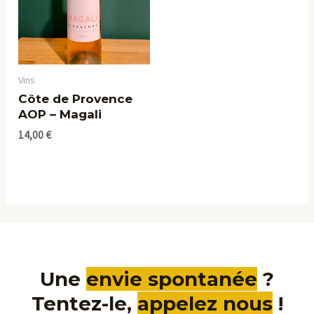
Vins
Côte de Provence
AOP – Magali
14,00
€
Une
envie spontanée
?
Tentez-le,
appelez nous
!